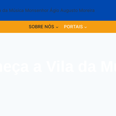
SOBRE NÓS
PORTAIS
eça a Vila da M